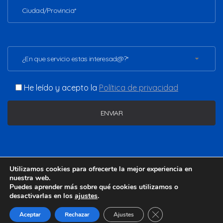
¿En que servicio estas interesad@?*
He leído y acepto la
Política de privacidad
Copyright ©2026 - www.vladimirgomezc.com. Todos los
Utilizamos cookies para ofrecerte la mejor experiencia en
derechos reservados.
nuestra web.
Puedes aprender más sobre qué cookies utilizamos o
desactivarlas en los
ajustes
.
Aviso legal
Política de privacidad
Política de cookies
Cerrar el banner de 
Aceptar
Rechazar
Ajustes