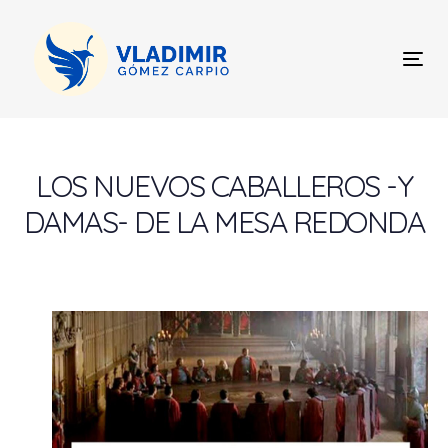
Skip
Skip
links
to
content
Tog
nav
Post
navigation
LOS NUEVOS CABALLEROS -Y
DAMAS- DE LA MESA REDONDA