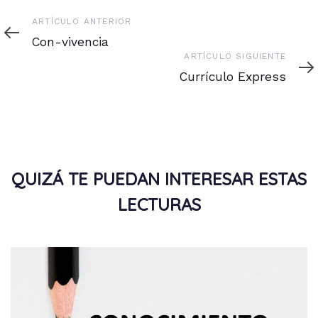
Artículo
ARTÍCULO ANTERIOR
anterior
Con-vivencia
Artículo
ARTÍCULO SIGUIENTE
siguiente
Currículo Express
QUIZÁ TE PUEDAN INTERESAR ESTAS
LECTURAS