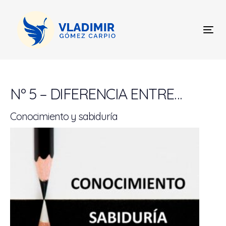
Skip
Skip
links
to
content
Tog
nav
Post
navigation
Nº 5 – DIFERENCIA ENTRE…
Conocimiento y sabiduría