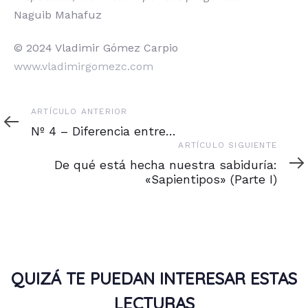
Naguib Mahafuz
© 2024 Vladimir Gómez Carpio
www.vladimirgomezc.com
Artículo
ARTÍCULO ANTERIOR
anterior
Nº 4 – Diferencia entre…
Artículo
ARTÍCULO SIGUIENTE
siguiente
De qué está hecha nuestra sabiduría:
«Sapientipos» (Parte I)
QUIZÁ TE PUEDAN INTERESAR ESTAS
LECTURAS