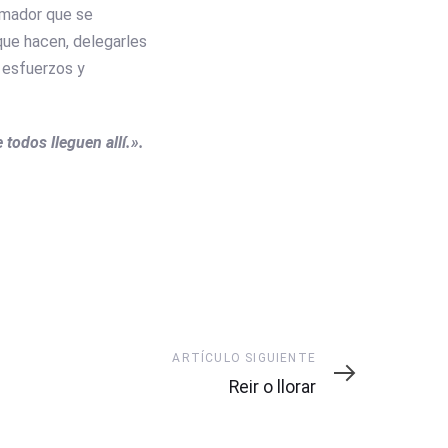
rmador que se
que hacen, delegarles
s esfuerzos y
todos lleguen allí.».
Artículo
ARTÍCULO SIGUIENTE
siguiente
Reir o llorar