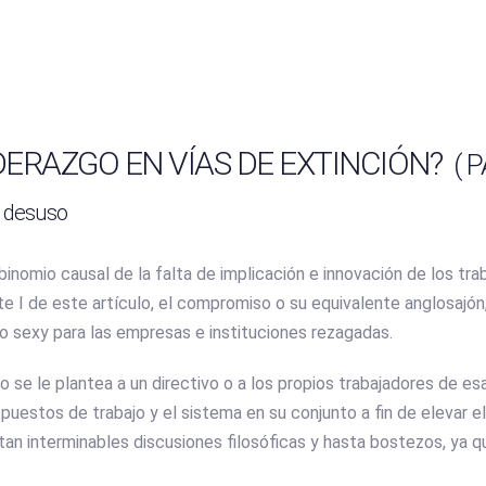
VICIOS
LIBROS
INICIATIVAS
BLOG
PODCAST
IDERAZGO EN VÍAS DE EXTINCIÓN?
( P
n desuso
binomio causal de la falta de implicación e innovación de los tra
e I de este artículo, el compromiso o su equivalente anglosajón
o sexy para las empresas e instituciones rezagadas.
 se le plantea a un directivo o a los propios trabajadores de e
 puestos de trabajo y el sistema en su conjunto a fin de elevar el
n interminables discusiones filosóficas y hasta bostezos, ya qu