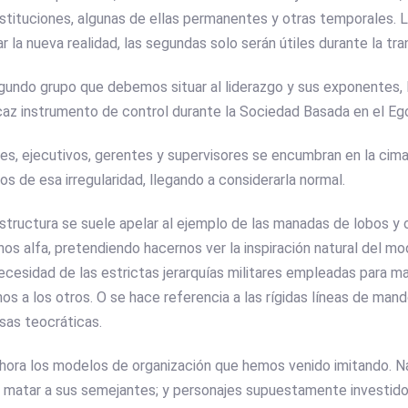
stituciones, algunas de ellas permanentes y otras temporales. L
r la nueva realidad, las segundas solo serán útiles durante la tran
undo grupo que debemos situar al liderazgo y sus exponentes, l
az instrumento de control durante la Sociedad Basada en el Ego
es, ejecutivos, gerentes y supervisores se encumbran en la cima
s de esa irregularidad, llegando a considerarla normal.
 estructura se suele apelar al ejemplo de las manadas de lobos y
os alfa, pretendiendo hacernos ver la inspiración natural del m
cesidad de las estrictas jerarquías militares empleadas para m
os a los otros. O se hace referencia a las rígidas líneas de mand
osas teocráticas.
ahora los modelos de organización que hemos venido imitando. 
 matar a sus semejantes; y personajes supuestamente investidos