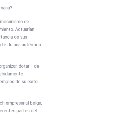
umana?
e mecanismo de
miento. Actuarían
rtancia de sus
arte de una auténtica
 organizar, dotar —de
 debidamente
jemplos de su éxito
ach empresarial belga,
ferentes partes del