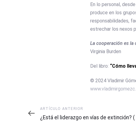
En lo personal, desd
produce en los grupos
responsabilidades, fa
estrechar los nexos p
La cooperación es la 
Virginia Burden
Del libro:
“Cómo llevar
© 2024 Vladimir Góm
www.vladimirgomezc
Artículo
ARTÍCULO ANTERIOR
anterior
¿Está el liderazgo en vías de extinción? ( 