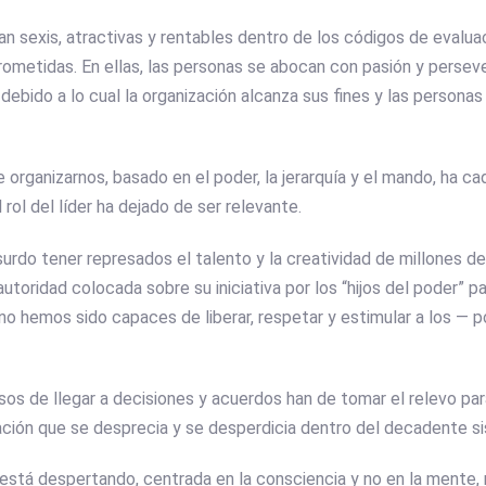
tan sexis, atractivas y rentables dentro de los códigos de evalua
metidas. En ellas, las personas se abocan con pasión y perseve
 debido a lo cual la organización alcanza sus fines y las persona
 organizarnos, basado en el poder, la jerarquía y el mando, ha c
l rol del líder ha dejado de ser relevante.
urdo tener represados el talento y la creatividad de millones d
autoridad colocada sobre su iniciativa por los “hijos del poder” pa
 hemos sido capaces de liberar, respetar y estimular a los — po
os de llegar a decisiones y acuerdos han de tomar el relevo par
ación que se desprecia y se desperdicia dentro del decadente s
 está despertando, centrada en la consciencia y no en la mente