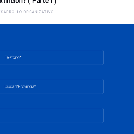
xtinción? ( Parte I )
ESARROLLO ORGANIZATIVO