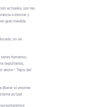
ción actuales, son las
rancia a innovar y
s en gran medida
aducado, no se
e seres humanos,
ra sepultarlos,
r ahora— “hijos del
a liberar el enorme
istema actual.
, necesitaremos