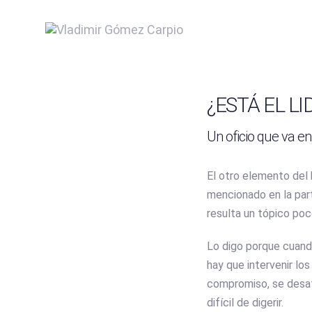
Skip
Skip
links
to
INICIO
QUIEN SOY
SER
content
Post
navigation
¿ESTÁ EL L
Un oficio que va e
El otro elemento del 
mencionado en la part
resulta un tópico poc
Lo digo porque cuando
hay que intervenir los
compromiso, se desata
difícil de digerir.