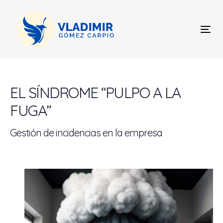
Skip
Skip
links
to
content
Tog
nav
Post
navigation
EL SÍNDROME “PULPO A LA
FUGA”
Gestión de incidencias en la empresa