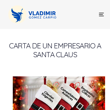
Skip
Skip
links
to
content
Tog
nav
Post
navigation
CARTA DE UN EMPRESARIO A
SANTA CLAUS