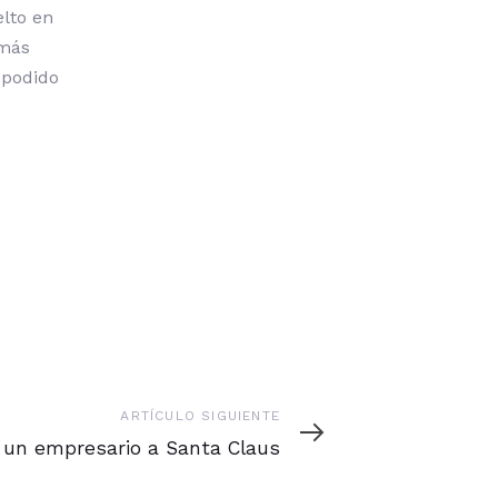
lto en
 más
 podido
ARTÍCULO SIGUIENTE
e
 un empresario a Santa Claus