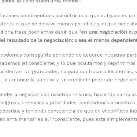
l poder lo tiene quien ama menos”.
laciones sentimentales asimétricas lo que subyace es un
stenta el que se desvive menos por el otro, el que necesit
e dicha frase podríamos decir que
“en una negociación el p
el resultado de la negociación; o sea el menos dependient
 podemos conseguirla poniendo de acuerdo nuestras part
 sabemos (el consciente) y lo que ocultamos y reprimimos 
os derivar un gran poder, no para controlar a los demás, 
l, la autonomía afectiva y un creciente poder de negociaci
ender a negociar con nosotros mismos, haciendo cambios
adigmas, creencias y prioridades; poniéndonos a nosotro
odestias; y teniendo consciencia de que en el conflicto in
ien ama menos” es el inconsciente, pues este simplemen