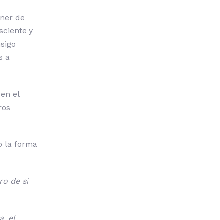
oner de
sciente y
nsigo
s a
en el
ros
o la forma
ro de sí
a, el