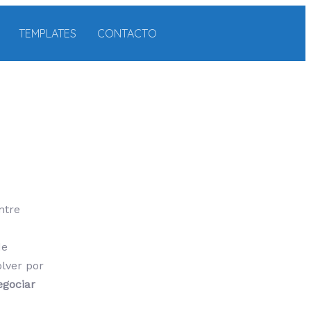
TEMPLATES
CONTACTO
ntre
de
olver por
egociar