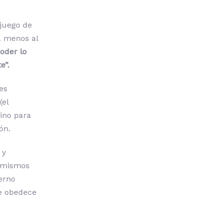
 juego de
a menos al
oder lo
e”.
es
(el
sino para
ón.
 y
s mismos
terno
te obedece