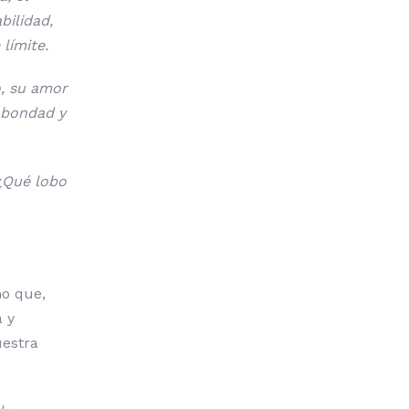
bilidad,
límite.
o, su amor
 bondad y
“¿Qué lobo
no que,
 y
uestra