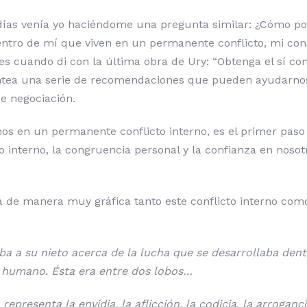
 días venía yo haciéndome una pregunta similar: ¿Cómo p
entro de mí que viven en un permanente conflicto, mi con
s cuando di con la última obra de Ury: “Obtenga el sí co
lantea una serie de recomendaciones que pueden ayudarno
e negociación.
os en un permanente conflicto interno, es el primer paso 
io interno, la congruencia personal y la confianza en nosot
a de manera muy gráfica tanto este conflicto interno com
 a su nieto acerca de la lucha que se desarrollaba dent
 humano. Ésta era entre dos lobos…
representa la envidia, la aflicción, la codicia, la arroganci