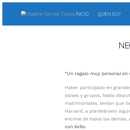
Skip
Skip
links
to
INICIO
QUIEN SOY
content
Post
navigation
NE
“Un regalo muy personal en 
Haber participado en grande
países y grupos, hasta disput
matrimoniales, tenían que ll
Harvard, a planteárselo algú
encima de todos los demás, 
con éxito.