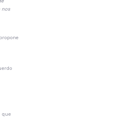
de
e nos
 propone
cuerdo
e que