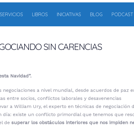
SERVICIOS
LIBROS
INICIATIVAS
BLOG
PODCAST
GOCIANDO SIN CARENCIAS
esta Navidad”.
s negociaciones a nivel mundial, desde acuerdos de paz e
as entre socios, conflictos laborales y desavenencias
evar a William Ury, el experto en técnicas de negociación 
n día: existe un conflicto primordial que tenemos que res
el de
superar los obstáculos interiores que nos impiden n