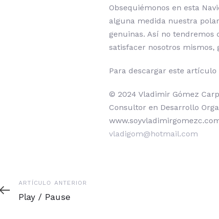
Obsequiémonos en esta Navida
alguna medida nuestra polar
genuinas. Así no tendremos 
satisfacer nosotros mismos, 
Para descargar este artículo
© 2024 Vladimir Gómez Carp
Consultor en Desarrollo Orga
www.soyvladimirgomezc.co
vladigom@hotmail.com
Artículo
ARTÍCULO ANTERIOR
anterior
Play / Pause