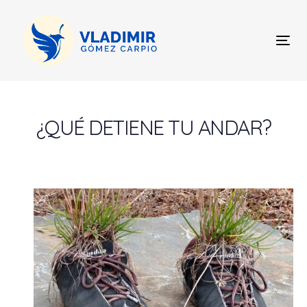
Skip
Skip
links
to
content
Tog
nav
Post
navigation
¿QUÉ DETIENE TU ANDAR?