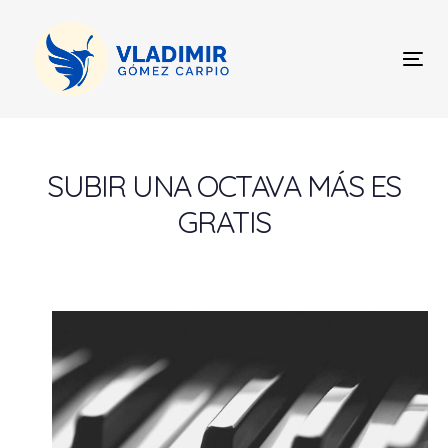
Skip
Skip
links
to
content
Tog
nav
Post
navigation
SUBIR UNA OCTAVA MÁS ES
GRATIS