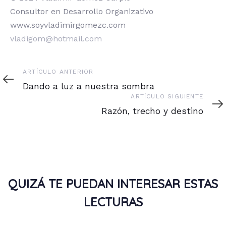
Consultor en Desarrollo Organizativo
www.soyvladimirgomezc.com
vladigom@hotmail.com
Artículo
ARTÍCULO ANTERIOR
anterior
Dando a luz a nuestra sombra
Artículo
ARTÍCULO SIGUIENTE
siguiente
Razón, trecho y destino
QUIZÁ TE PUEDAN INTERESAR ESTAS
LECTURAS