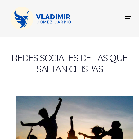
Skip
Skip
links
to
content
Tog
nav
Post
navigation
REDES SOCIALES DE LAS QUE
SALTAN CHISPAS