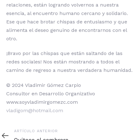
relaciones, están logrando volvernos a nuestra
esencia, al encuentro humano cercano y solidario.
Ese que hace brotar chispas de entusiasmo y que
alimenta el deseo genuino de encontrarnos con el
otro.
¡Bravo por las chispas que están saltando de las
redes sociales! Nos están mostrando a todos el
camino de regreso a nuestra verdadera humanidad.
© 2024 Vladimir Gómez Carpio
Consultor en Desarrollo Organizativo
www.soyvladimirgomezc.com
vladigom@hotmail.com
Artículo
ARTÍCULO ANTERIOR
anterior
Quítese el sombrero