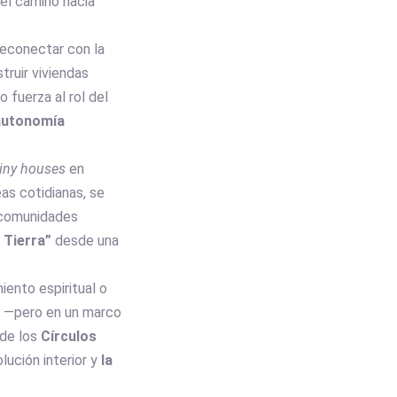
 el camino hacia
 reconectar con la
truir viviendas
 fuerza al rol del
autonomía
tiny houses
en
as cotidianas, se
 comunidades
a Tierra”
desde una
iento espiritual o
ad —pero en un marco
 de los
Círculos
lución interior y
la