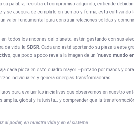
a su palabra, registra el compromiso adquirido, entiende debida
e y se asegura de cumplirlo en tiempo y forma, está cultivando 
: un valor fundamental para construir relaciones sólidas y comuni
 en todos los rincones del planeta, están gestando con sus ele
a de vida: la
SBSR
. Cada uno está aportando su pieza a este gr
ctivo
, que poco a poco revela la imagen de un “
nuevo mundo en
ja cada pieza en este cuadro mayor —pintado por manos y cor
erzos individuales y genera sinergias transformadoras.
claros para evaluar las iniciativas que observamos en nuestro en
s amplia, global y futurista… y comprender que la transformación
uz al poder, en nuestra vida y en el sistema