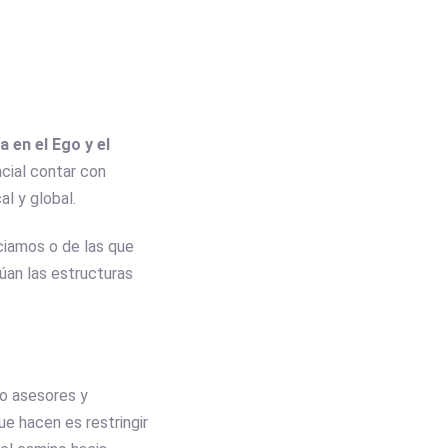
 en el Ego y el
ncial contar con
l y global.
nciamos o de las que
úan las estructuras
o asesores y
ue hacen es restringir