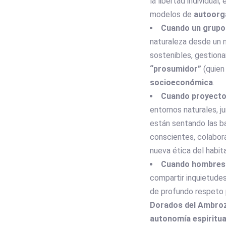
la libertad individual
modelos de
autoorga
Cuando un grupo
naturaleza desde un n
sostenibles, gestiona
“prosumidor”
(quien
socioeconómica
.
Cuando proyecto
entornos naturales, 
están sentando las b
conscientes, colabor
nueva ética del habitar
Cuando hombres 
compartir inquietudes
de profundo respeto p
Dorados del Ambro
autonomía espiritua