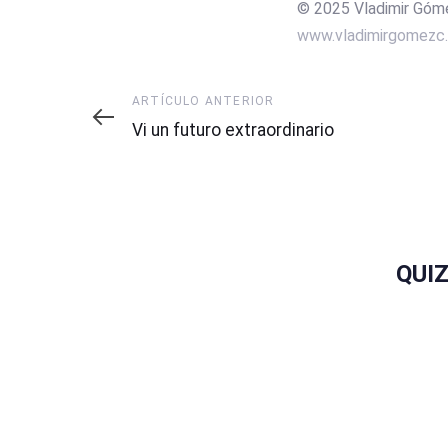
© 2025 Vladimir Góm
www.vladimirgomezc
Artículo
ARTÍCULO ANTERIOR
anterior
Vi un futuro extraordinario
QUI