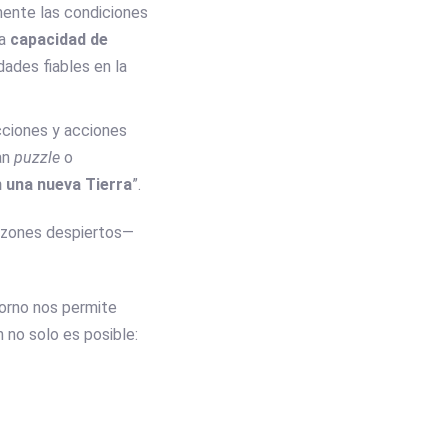
mente las condiciones
la
capacidad de
dades fiables en la
cciones y acciones
an
puzzle
o
 una nueva Tierra
”.
azones despiertos—
torno nos permite
 no solo es posible: