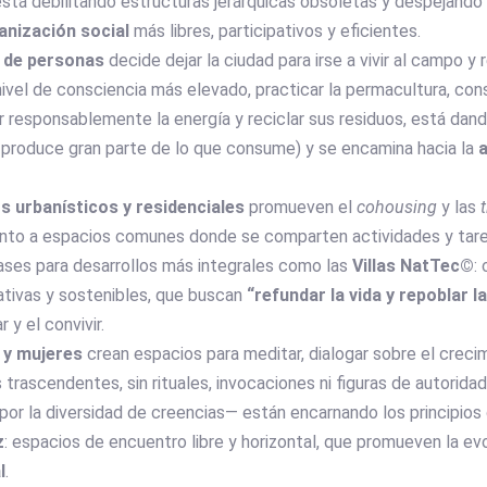
, está debilitando estructuras jerárquicas obsoletas y despejando
nización social
más libres, participativos y eficientes.
 de personas
decide dejar la ciudad para irse a vivir al campo y
ivel de consciencia más elevado, practicar la permacultura, cons
r responsablemente la energía y reciclar sus residuos, está dando
 produce gran parte de lo que consume) y se encamina hacia la
s urbanísticos
y residenciales
promueven el
cohousing
y las
junto a espacios comunes donde se comparten actividades y tare
ases para desarrollos más integrales como las
Villas NatTec©
:
ativas y sostenibles, que buscan
“refundar la vida y repoblar l
 y el convivir.
y mujeres
crean espacios para meditar, dialogar sobre el crecim
 trascendentes, sin rituales, invocaciones ni figuras de autorid
or la diversidad de creencias— están encarnando los principios
z
: espacios de encuentro libre y horizontal, que promueven la evo
l
.