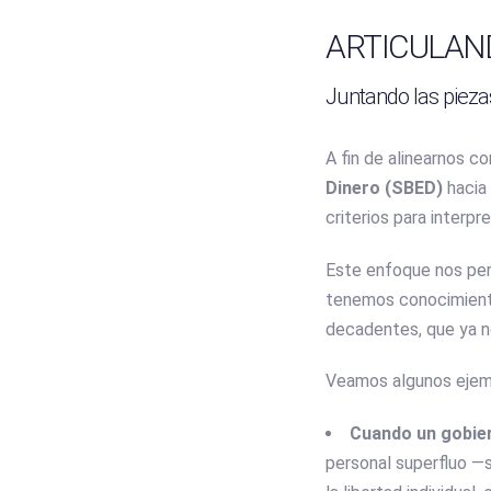
navigation
ARTICULAN
Juntando las pieza
A fin de alinearnos co
Dinero (SBED)
hacia
criterios para interp
Este enfoque nos perm
tenemos conocimiento
decadentes, que ya no
Veamos algunos ejemp
Cuando un gobie
personal superfluo —s