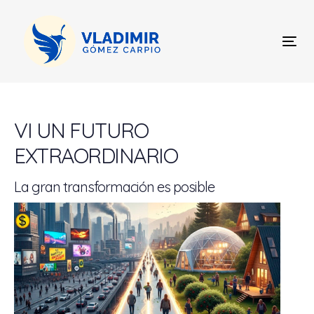
Skip
Skip
links
to
content
Tog
nav
Post
navigation
VI UN FUTURO
EXTRAORDINARIO
La gran transformación es posible