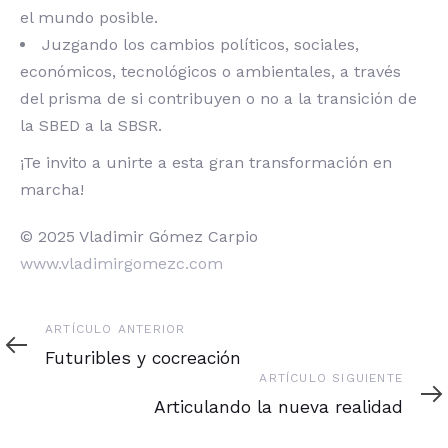
el mundo posible.
Juzgando los cambios políticos, sociales,
económicos, tecnológicos o ambientales, a través
del prisma de si contribuyen o no a la transición de
la SBED a la SBSR.
¡Te invito a unirte a esta gran transformación en
marcha!
© 2025 Vladimir Gómez Carpio
www.vladimirgomezc.com
Artículo
ARTÍCULO ANTERIOR
anterior
Futuribles y cocreación
Artículo
ARTÍCULO SIGUIENTE
siguiente
Articulando la nueva realidad