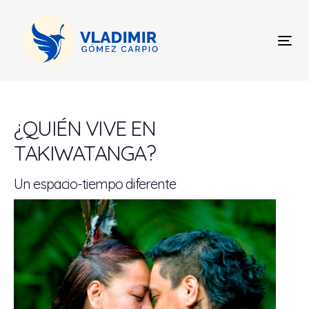
Skip
Skip
links
to
content
Tog
nav
Post
navigation
¿QUIÉN VIVE EN
TAKIWATANGA?
Un espacio-tiempo diferente