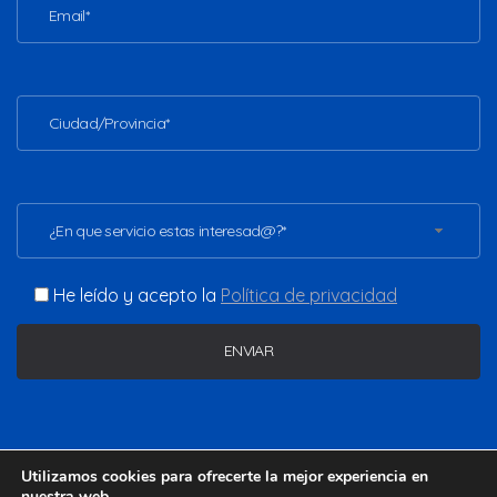
¿En que servicio estas interesad@?*
He leído y acepto la
Política de privacidad
Copyright ©2026 - www.vladimirgomezc.com. Todos los
Utilizamos cookies para ofrecerte la mejor experiencia en
derechos reservados.
nuestra web.