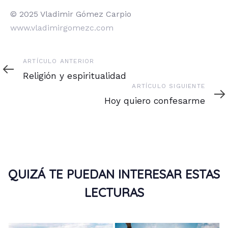
© 2025 Vladimir Gómez Carpio
www.vladimirgomezc.com
Artículo
ARTÍCULO ANTERIOR
anterior
Religión y espiritualidad
Artículo
ARTÍCULO SIGUIENTE
siguiente
Hoy quiero confesarme
QUIZÁ TE PUEDAN INTERESAR ESTAS
LECTURAS