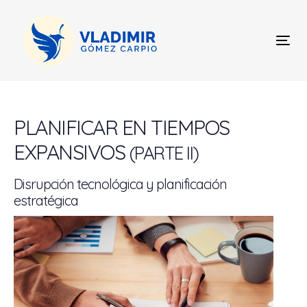
Skip
Skip
links
to
content
Tog
nav
Post
navigation
PLANIFICAR EN TIEMPOS
EXPANSIVOS
(PARTE II)
Disrupción tecnológica y planificación
estratégica