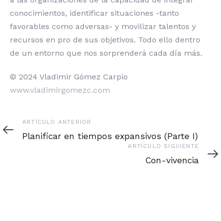
conocimientos, identificar situaciones -tanto
favorables como adversas- y movilizar talentos y
recursos en pro de sus objetivos. Todo ello dentro
de un entorno que nos sorprenderá cada día más.
© 2024 Vladimir Gómez Carpio
www.vladimirgomezc.com
Artículo
ARTÍCULO ANTERIOR
anterior
Planificar en tiempos expansivos (Parte I)
Artículo
ARTÍCULO SIGUIENTE
siguiente
Con-vivencia