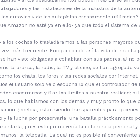
rabajadores y las instalaciones de la industria de la auto
las autovías y de las autopistas escasamente utilizadas? 
que Amazon no esté ya en ello- ya que todo el sistema de
do a los coches lo trasladáramos a las personas mayores q
a vez más frecuente. Enriqueciendo así la vida de mucha 
e se han visto obligadas a cohabitar con sus padres, al no 
como la prensa, la radio, la TV y el cine, se han agregado
omo los chats, los foros y las redes sociales por interne
llos el usuario solo ve o escucha lo que el controlador de
den encerrarnos y fijar los límites a nuestra realidad; si 
stos, lo que hablamos con los demás y muy pronto lo que 
ormación genética, están siendo transparentes para quienes
o y la lucha por preservarla, una batalla prácticamente pe
umentarla, pues esto promovería la coherencia personal y 
umanos: la telepatía. La cual no es posible ni convenient