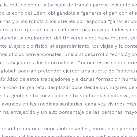
a reducción de la jornada de trabajo parece evidente y co
 le echó del Edén, obligándole a “ganarse el pan con el 
nas y a los robots a los que les corresponda “ganar el p
a a estudiar, que se abran cada vez más universidades y ce
 planeta, la exploración del Universo y del nano mundo, a
 al ejercicio físico, el esparcimiento, los viajes y la con
 oficios convencionales, unida al desarrollo tecnológico 
de trabajadores: los informáticos. Cuando estos se den cu
global, podrían pretender ejercer una suerte de “soberaní
bilidad de estos trabajadores y a darles formación human
 y ancho del planeta, desplazándose desde sus lugares de 
. La gente se ha mezclado, se ha vuelto más inclusiva, m
 avances en las medidas sanitarias, cada vez vivimos más 
n ha envejecido y un alto porcentaje de las personas mayo
 resultan cuando menos interesantes, como, por ejemplo: 
izarse y si los desplazamientos pueden realizarse sin qu