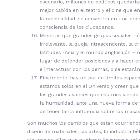
escenario, millones de políticos quedarían
mejor cabida en el teatro y el cine que 
la racionalidad, se convertirá en una prác
consciencia de los ciudadanos.
Mientras que grandes grupos sociales -léa
irrelevante, la queja intrascendente, la c
latitudes -Asia y el mundo anglosajón – m
lugar de defender posiciones y a hacer 
e interactuar con los demás, o se estará
Finalmente, hay un par de límites espac
estamos solos en el Universo y creer que
los grandes avances que estamos viendo y
la humanidad, ante una nueva forma de vi
de tener tanta influencia sobre las masas
Son muchos los cambios que están ocurriendo e
diseño de materiales, las artes, la industria 
algunos de ellos que pudieran llevarnos a refl