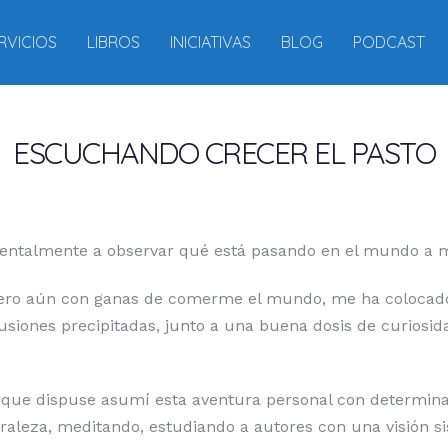
RVICIOS
LIBROS
INICIATIVAS
BLOG
PODCAST
ESCUCHANDO CRECER EL PASTO
mentalmente a observar qué está pasando en el mundo a m
ero aún con ganas de comerme el mundo, me ha colocado en
lusiones precipitadas, junto a una buena dosis de curiosi
que dispuse asumí esta aventura personal con determinaci
raleza, meditando, estudiando a autores con una visión s