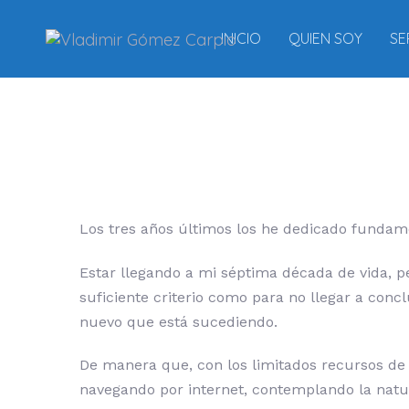
Skip
Skip
links
to
INICIO
QUIEN SOY
SE
content
Post
navigation
Los tres años últimos los he dedicado funda
Estar llegando a mi séptima década de vida, p
suficiente criterio como para no llegar a conc
nuevo que está sucediendo.
De manera que, con los limitados recursos de 
navegando por internet, contemplando la natu