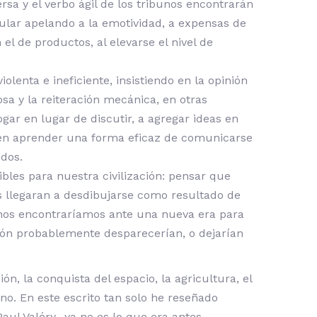
ersa y el verbo ágil de los tribunos encontrarán
pular apelando a la emotividad, a expensas de
el de productos, al elevarse el nivel de
enta e ineficiente, insistiendo en la opinión
ñosa y la reiteración mecánica, en otras
gar en lugar de discutir, a agregar ideas en
guen aprender una forma eficaz de comunicarse
ndos.
les para nuestra civilización: pensar que
es llegaran a desdibujarse como resultado de
, nos encontraríamos ante una nueva era para
gión probablemente desparecerían, o dejarían
, la conquista del espacio, la agricultura, el
no. En este escrito tan solo he reseñado
aul Valéry- ya no es lo que era antes.