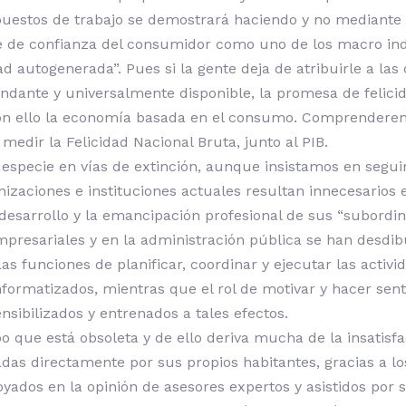
puestos de trabajo se demostrará haciendo y no mediante 
ce de confianza del consumidor como uno de los macro ind
d autogenerada”. Pues si la gente deja de atribuirle a las 
dante y universalmente disponible, la promesa de felici
con ello la economía basada en el consumo. Comprender
edir la Felicidad Nacional Bruta, junto al PIB.
especie en vías de extinción, aunque insistamos en seguir 
anizaciones e instituciones actuales resultan innecesario
 desarrollo y la emancipación profesional de sus “subordina
mpresariales y en la administración pública se han desd
as funciones de planificar, coordinar y ejecutar las activ
ormatizados, mientras que el rol de motivar y hacer senti
nsibilizados y entrenados a tales efectos.
 que está obsoleta y de ello deriva mucha de la insatisf
adas directamente por sus propios habitantes, gracias a 
ados en la opinión de asesores expertos y asistidos por si