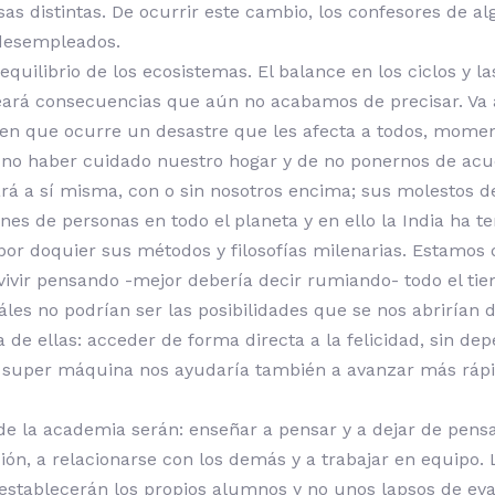
 distintas. De ocurrir este cambio, los confesores de al
 desempleados.
quilibrio de los ecosistemas. El balance en los ciclos y l
reará consecuencias que aún no acabamos de precisar. V
ía en que ocurre un desastre que les afecta a todos, mome
l no haber cuidado nuestro hogar y de no ponernos de ac
rará a sí misma, con o sin nosotros encima; sus molestos 
es de personas en todo el planeta y en ello la India ha t
 por doquier sus métodos y filosofías milenarias. Estamo
ivir pensando -mejor debería decir rumiando- todo el ti
les no podrían ser las posibilidades que se nos abrirían
 de ellas: acceder de forma directa a la felicidad, sin de
uper máquina nos ayudaría también a avanzar más rápida
de la academia serán: enseñar a pensar y a dejar de pensar
ón, a relacionarse con los demás y a trabajar en equipo.
a establecerán los propios alumnos y no unos lapsos de e