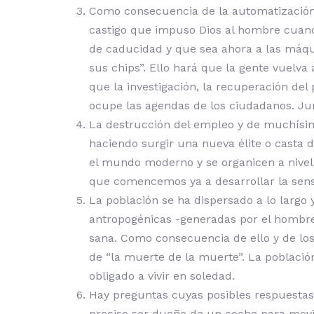
Como consecuencia de la automatización, l
castigo que impuso Dios al hombre cuando
de caducidad y que sea ahora a las máqui
sus chips”. Ello hará que la gente vuelv
que la investigación, la recuperación del
ocupe las agendas de los ciudadanos. Junto
La destrucción del empleo y de muchísimos
haciendo surgir una nueva élite o casta 
el mundo moderno y se organicen a nivel 
que comencemos ya a desarrollar la sensi
La población se ha dispersado a lo largo
antropogénicas -generadas por el hombre
sana. Como consecuencia de ello y de los
de “la muerte de la muerte”. La població
obligado a vivir en soledad.
Hay preguntas cuyas posibles respuestas
preciso ser dueño de un coche para movil