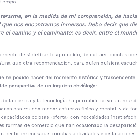
tiempo.
nterarme, en la medida de mi comprensión, de hacia
 que nos encontramos inmersos. Debo decir que disfr
 el camino y el caminante; es decir, entre el mundo e
mento de sintetizar lo aprendido, de extraer conclusiones
lguna que otra recomendación, para quien quisiera escuch
que he podido hacer del momento histórico y trascendente
de perspectiva de un inquieto obviólogo:
ndo la ciencia y la tecnología ha permitido crear un mund
ersonas con mucho menor esfuerzo físico y mental, y de f
n de capacidades ociosas -oferta- con necesidades insatisf
les formas de comercio que han ocasionado la desaparición
n hecho innecesarias muchas actividades e instalaciones i