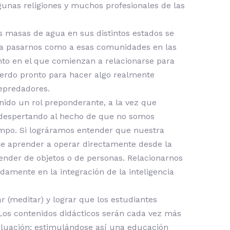
gunas religiones y muchos profesionales de las
as masas de agua en sus distintos estados se
a a pasarnos como a esas comunidades en las
nto en el que comienzan a relacionarse para
uerdo pronto para hacer algo realmente
depredadores.
enido un rol preponderante, a la vez que
s despertando al hecho de que no somos
empo. Si lográramos entender que nuestra
 de aprender a operar directamente desde la
pender de objetos o de personas. Relacionarnos
mente en la integración de la inteligencia
 (meditar) y lograr que los estudiantes
 Los contenidos didácticos serán cada vez más
valuación; estimulándose así una educación