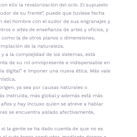
n ello la revalorización del ocio. El supuesto
sudor de su frente”, puede que tuviese fecha
an del hombre con el sudor de sus engranajes y
ntros o
sites
de enseñanza de artes y oficios, y
sí como la de otros planos o dimensiones,
templación de la naturaleza.
y a la complejidad de los sistemas, está
enta de su rol omnipresente e indispensable en
a digital” e imponer una nueva ética. Más vale
ística.
origen, ya sea por causas naturales o
ás instruida, más global y además está más
años y hay incluso quien se atreve a hablar
res se encuentra aislado afectivamente,
si la gente se ha dado cuenta de que no es
e el auto tenga conductor, mediante drones o