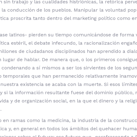
 sin trabajo y las cualidades histriónicas, la retórica perv
en la conducción de los pueblos. Manipular la voluntad po
tica proscrita tanto dentro del marketing político como en 
se latinos- pierden su tiempo comunicándose de forma viol
rítica estéril, el debate infecundo, la racionalización enga
illones de ciudadanos disciplinados han aprendido a dialo
en lugar de hablar. De manera que, o los primeros consi
n condenando a sí mismos a ser los sirvientes de los segu
io temporales que han permanecido relativamente inamovib
 nuestra existencia se acaba con la muerte. Si esos límit
 si la información resultante fuese del dominio público
da y de organización social, en la que el dinero y la reli
.
n ramas como la medicina, la industria de la construcción
bélica y, en general en todos los ámbitos del quehacer huma
exionar sobre el futuro; ese futuro que -parafraseando a P