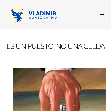
Skip
Skip
links
to
content
Tog
nav
Post
navigation
ES UN PUESTO, NO UNA CELDA