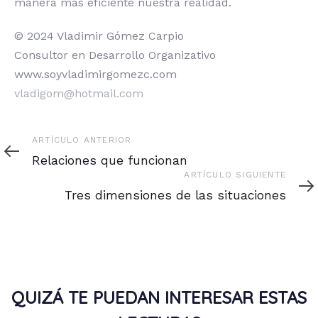
manera más eficiente nuestra realidad.
© 2024 Vladimir Gómez Carpio
Consultor en Desarrollo Organizativo
www.soyvladimirgomezc.com
vladigom@hotmail.com
Artículo
ARTÍCULO ANTERIOR
anterior
Relaciones que funcionan
Artículo
ARTÍCULO SIGUIENTE
siguiente
Tres dimensiones de las situaciones
QUIZÁ TE PUEDAN INTERESAR ESTAS