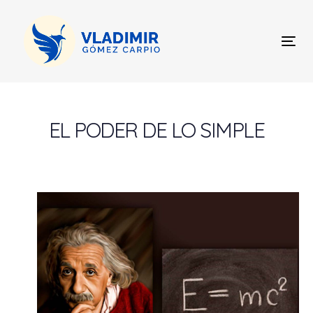
Skip
Skip
links
to
content
Tog
nav
Post
navigation
EL PODER DE LO SIMPLE