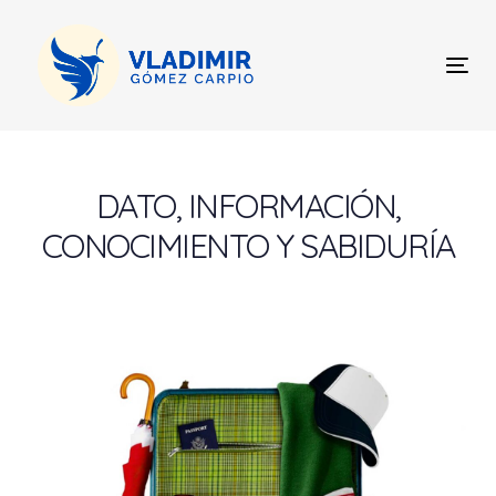
Skip
Skip
links
to
content
Tog
nav
Post
navigation
DATO, INFORMACIÓN,
CONOCIMIENTO Y SABIDURÍA