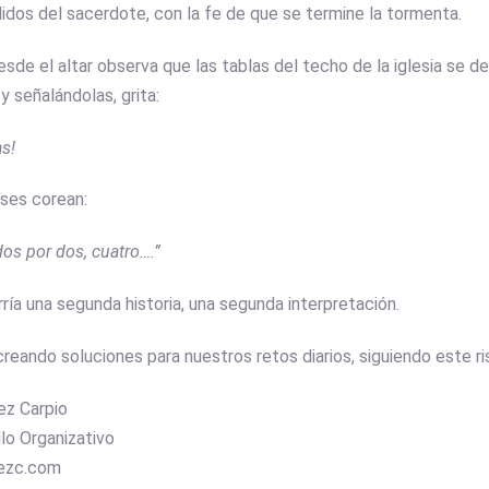
didos del sacerdote, con la fe de que se termine la tormenta.
esde el altar observa que las tablas del techo de la iglesia se d
y señalándolas, grita:
as!
reses corean:
dos por dos, cuatro….”
ría una segunda historia, una segunda interpretación.
 creando soluciones para nuestros retos diarios, siguiendo este 
ez Carpio
lo Organizativo
ezc.com