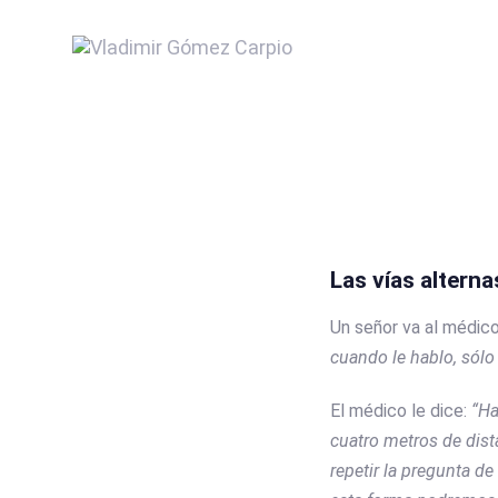
Skip
Skip
links
to
INICIO
QUIEN SOY
SER
content
Post
navigation
Las vías alterna
Un señor va al médico 
cuando le hablo, sólo
El médico le dice:
“Ha
cuatro metros de dista
repetir la pregunta d