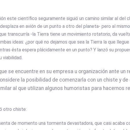
ión este científico seguramente siguió un camino similar al del ch
e desplaza en avión de un punto a otro del planeta- pero al mismo
 que transcurría -la Tierra tiene un movimiento rotatorio, da vue
mbas ideas: ¿por qué no dejamos que sea la Tierra la que llegue a
entras ésta espera plácidamente en un punto? Y lanzó su propues
u viabilidad.
que se encuentre en su empresa u organización ante un re
considere la posibilidad de comenzarla con un chiste y d
imilar al que utilizan algunos humoristas para hacernos reí
jó otro chiste:
senta de momento una tormenta devastadora, que casi acaba co