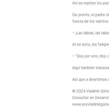
Así se repiten los pe
De pronto, el padre d
fuerza de los vientos 
– ¡Las tablas, las tabl
Al oír esto, los felig
– “Dos por uno, dos; 
Aquí también transcur
Así que a divertirnos
© 2024 Vladimir Góm
Consultor en Desarrol
www.soyvladimirgom