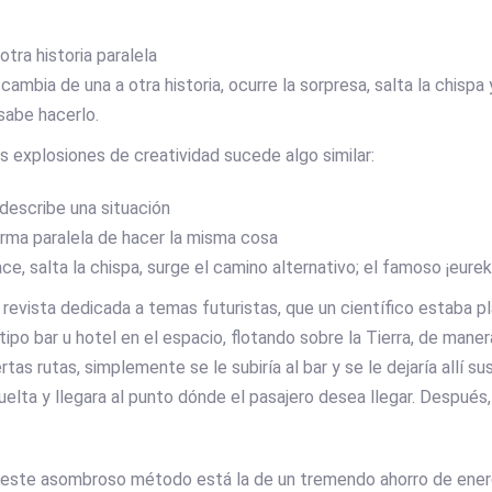
tra historia paralela
 cambia de una a otra historia, ocurre la sorpresa, salta la chispa y 
sabe hacerlo.
as explosiones de creatividad sucede algo similar:
describe una situación
orma paralela de hacer la misma cosa
ce, salta la chispa, surge el camino alternativo; el famoso ¡eurek
 revista dedicada a temas futuristas, que un científico estaba p
tipo bar u hotel en el espacio, flotando sobre la Tierra, de mane
iertas rutas, simplemente se le subiría al bar y se le dejaría allí 
 vuelta y llegara al punto dónde el pasajero desea llegar. Despué
e este asombroso método está la de un tremendo ahorro de energí