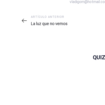
vladigom@hotmail.c
Artículo
ARTÍCULO ANTERIOR
anterior
La luz que no vemos
QUI