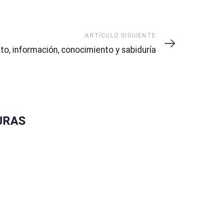
tículo
ARTÍCULO SIGUIENTE
guiente
to, información, conocimiento y sabiduría
URAS