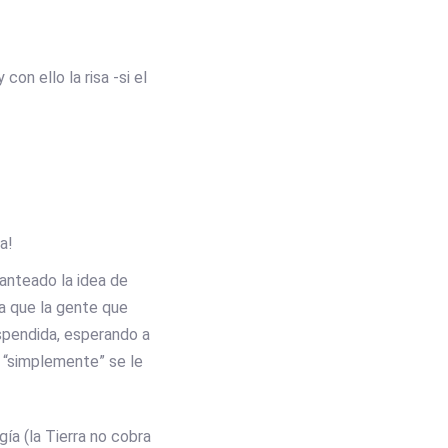
con ello la risa -si el
a!
lanteado la idea de
ra que la gente que
suspendida, esperando a
s, “simplemente” se le
a (la Tierra no cobra