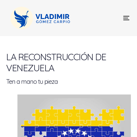
Skip
Skip
links
to
content
Tog
nav
Post
navigation
LA RECONSTRUCCIÓN DE
VENEZUELA
Ten a mano tu pieza