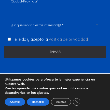
¿En que servicio estas interesad@?*
He leído y acepto la
Política de privacidad
Copyright ©2026 - www.vladimirgomezc.com. Todos los
Utilizamos cookies para ofrecerte la mejor experiencia en
derechos reservados.
nuestra web.
Puedes aprender más sobre qué cookies utilizamos o
desactivarlas en los
ajustes
.
Aviso legal
Política de privacidad
Política de cookies
Cerrar el banner de 
Aceptar
Rechazar
Ajustes