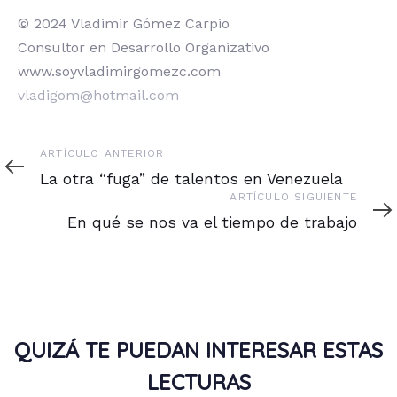
© 2024 Vladimir Gómez Carpio
Consultor en Desarrollo Organizativo
www.soyvladimirgomezc.com
vladigom@hotmail.com
Artículo
ARTÍCULO ANTERIOR
anterior
La otra “fuga” de talentos en Venezuela
Artículo
ARTÍCULO SIGUIENTE
siguiente
En qué se nos va el tiempo de trabajo
QUIZÁ TE PUEDAN INTERESAR ESTAS
LECTURAS