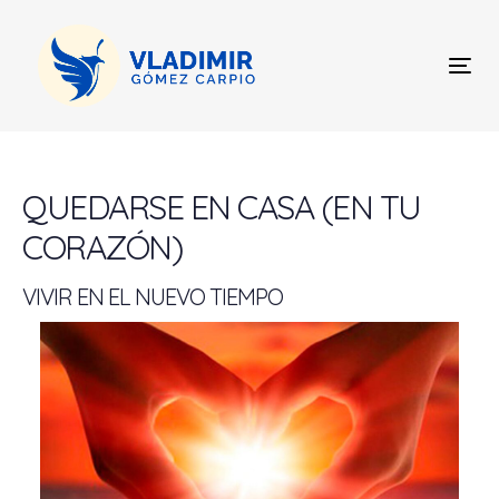
Skip
Skip
links
to
content
Tog
nav
Post
navigation
QUEDARSE EN CASA (EN TU
CORAZÓN)
VIVIR EN EL NUEVO TIEMPO