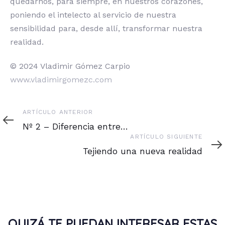
quedarnos, para siempre, en nuestros corazones,
poniendo el intelecto al servicio de nuestra
sensibilidad para, desde allí, transformar nuestra
realidad.
© 2024 Vladimir Gómez Carpio
www.vladimirgomezc.com
Artículo
ARTÍCULO ANTERIOR
anterior
Nº 2 – Diferencia entre…
Artículo
ARTÍCULO SIGUIENTE
siguiente
Tejiendo una nueva realidad
QUIZÁ TE PUEDAN INTERESAR ESTAS