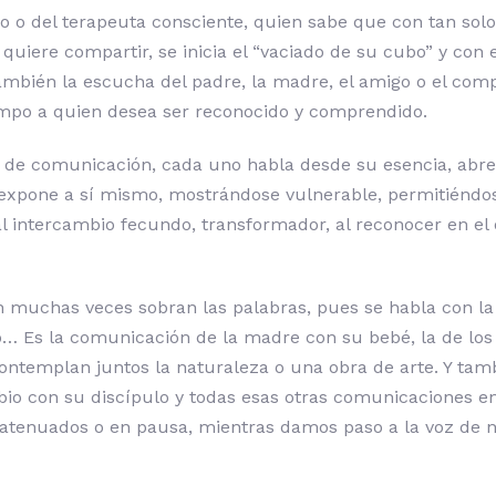
o o del terapeuta consciente, quien sabe que con tan sol
 quiere compartir, se inicia el “vaciado de su cubo” y con e
también la escucha del padre, la madre, el amigo o el co
empo a quien desea ser reconocido y comprendido.
o de comunicación, cada uno habla desde su esencia, abre
e expone a sí mismo, mostrándose vulnerable, permitiéndo
al intercambio fecundo, transformador, al reconocer en el 
n muchas veces sobran las palabras, pues se habla con la
o… Es la comunicación de la madre con su bebé, la de los
ntemplan juntos la naturaleza o una obra de arte. Y tamb
sabio con su discípulo y todas esas otras comunicaciones e
n atenuados o en pausa, mientras damos paso a la voz de 