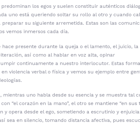
 predominan los egos y suelen constituir auténticos diálo
da uno está queriendo soltar su rollo al otro y cuando cal
a preparar su siguiente arremetida. Estas son las comuni
os vemos inmersos cada día.
hace presente durante la queja o el lamento, el juicio, la c
reiteración, así como al hablar en voz alta, opinar
rumpir continuamente a nuestro interlocutor. Estas form
en violencia verbal o física y vemos su ejemplo entre gen
deologías.
, mientras uno habla desde su esencia y se muestra tal cu
con “el corazón en la mano”, el otro se mantiene “en sus t
ón y opera desde el ego, sometiendo a escrutinio y enjuici
así sea en silencio, tomando distancia afectiva, pues escu