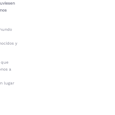
tuviesen
 nos
 mundo
nocidos y
s que
onos a
s
n lugar