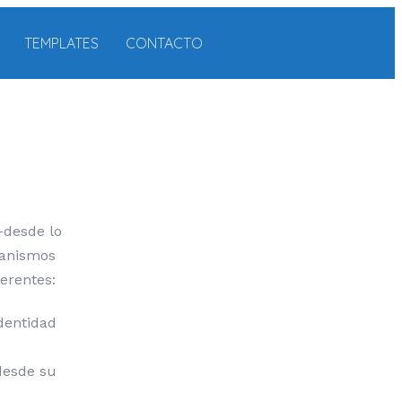
TEMPLATES
CONTACTO
-desde lo
canismos
erentes:
dentidad
 desde su