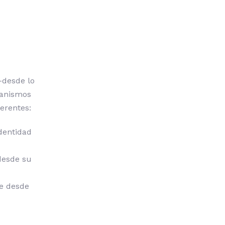
-desde lo
canismos
erentes:
dentidad
 desde su
ce desde