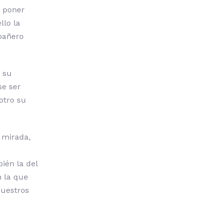
o poner
llo la
mpañero
 su
se ser
otro su
 mirada,
ién la del
n la que
nuestros