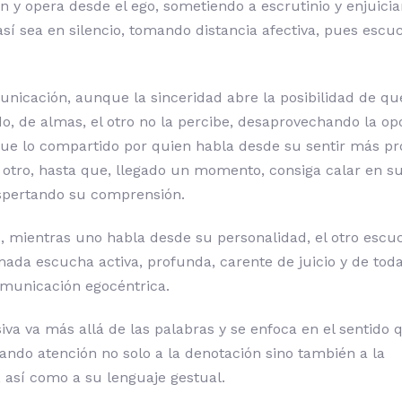
ón y opera desde el ego, sometiendo a escrutinio y enjuici
así sea en silencio, tomando distancia afectiva, pues escu
nicación, aunque la sinceridad abre la posibilidad de qu
, de almas, el otro no la percibe, desaprovechando la op
que lo compartido por quien habla desde su sentir más pr
 otro, hasta que, llegado un momento, consiga calar en su 
espertando su comprensión.
, mientras uno habla desde su personalidad, el otro esc
amada escucha activa, profunda, carente de juicio y de tod
comunicación egocéntrica.
va va más allá de las palabras y se enfoca en el sentido q
ando atención no solo a la denotación sino también a la
 así como a su lenguaje gestual.