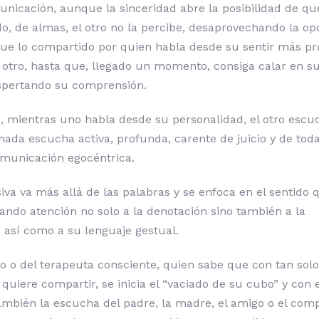
nicación, aunque la sinceridad abre la posibilidad de qu
, de almas, el otro no la percibe, desaprovechando la op
que lo compartido por quien habla desde su sentir más pr
 otro, hasta que, llegado un momento, consiga calar en su 
espertando su comprensión.
, mientras uno habla desde su personalidad, el otro esc
amada escucha activa, profunda, carente de juicio y de tod
comunicación egocéntrica.
va va más allá de las palabras y se enfoca en el sentido q
ando atención no solo a la denotación sino también a la
 así como a su lenguaje gestual.
o o del terapeuta consciente, quien sabe que con tan sol
 quiere compartir, se inicia el “vaciado de su cubo” y con e
también la escucha del padre, la madre, el amigo o el co