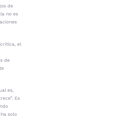
gos de
la no es
caciones
rítica, el
as de
te
al es,
rece”. Es
ando
cha solo