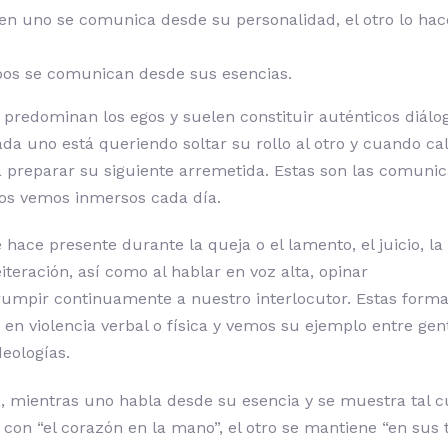
bien uno se comunica desde su personalidad, el otro lo ha
bos se comunican desde sus esencias.
 predominan los egos y suelen constituir auténticos diálo
da uno está queriendo soltar su rollo al otro y cuando cal
a preparar su siguiente arremetida. Estas son las comuni
os vemos inmersos cada día.
hace presente durante la queja o el lamento, el juicio, la c
reiteración, así como al hablar en voz alta, opinar
rumpir continuamente a nuestro interlocutor. Estas form
en violencia verbal o física y vemos su ejemplo entre gen
deologías.
, mientras uno habla desde su esencia y se muestra tal cu
con “el corazón en la mano”, el otro se mantiene “en sus t