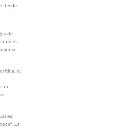
ce desde
gos de
la no es
caciones
rítica, el
as de
te
al es,
rece”. Es