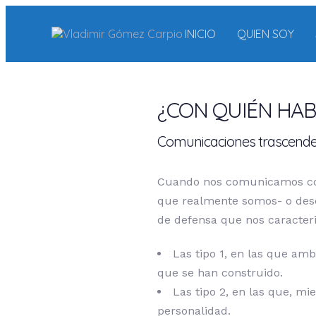
Skip
Skip
links
to
INICIO
QUIEN SOY
content
Post
navigation
¿CON QUIÉN HAB
Comunicaciones trascend
Cuando nos comunicamos con
que realmente somos- o desd
de defensa que nos caracteri
Las tipo 1, en las que am
que se han construido.
Las tipo 2, en las que, m
personalidad.