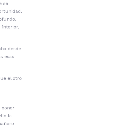
e se
ortunidad.
ofundo,
interior,
ucha desde
as esas
ue el otro
o poner
llo la
mpañero