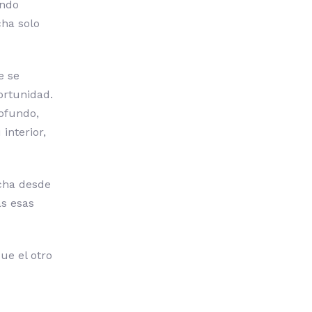
ando
cha solo
e se
ortunidad.
ofundo,
interior,
ucha desde
as esas
ue el otro