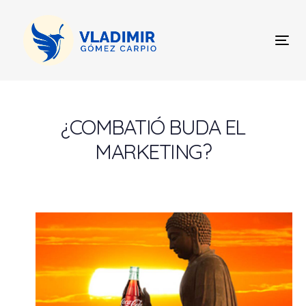
Skip
Skip
links
to
content
Tog
nav
Post
navigation
¿COMBATIÓ BUDA EL
MARKETING?