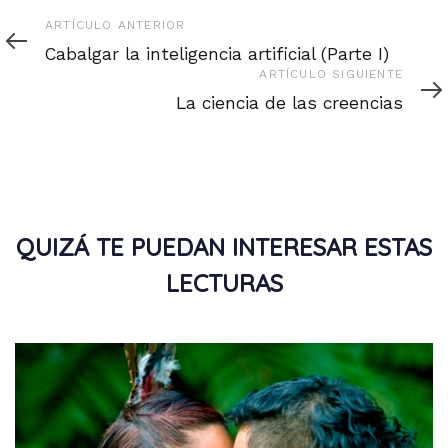
Artículo
ARTÍCULO ANTERIOR
anterior
Cabalgar la inteligencia artificial (Parte I)
Artículo
ARTÍCULO SIGUIENTE
siguiente
La ciencia de las creencias
QUIZÁ TE PUEDAN INTERESAR ESTAS
LECTURAS