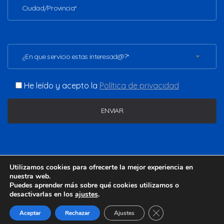
¿En que servicio estas interesad@?*
He leído y acepto la
Política de privacidad
Copyright ©2026 - www.vladimirgomezc.com. Todos los
Utilizamos cookies para ofrecerte la mejor experiencia en
derechos reservados.
nuestra web.
Puedes aprender más sobre qué cookies utilizamos o
desactivarlas en los
ajustes
.
Aviso legal
Política de privacidad
Política de cookies
Cerrar el banner de 
Aceptar
Rechazar
Ajustes