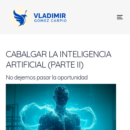
Skip
Skip
links
to
content
Tog
nav
Post
navigation
CABALGAR LA INTELIGENCIA
ARTIFICIAL (PARTE II)
No dejemos pasar la oportunidad