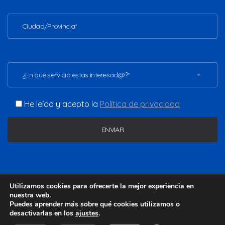
¿En que servicio estas interesad@?*
He leído y acepto la
Política de privacidad
Copyright ©2026 - www.vladimirgomezc.com. Todos los
Utilizamos cookies para ofrecerte la mejor experiencia en
derechos reservados.
nuestra web.
Puedes aprender más sobre qué cookies utilizamos o
desactivarlas en los
ajustes
.
Aviso legal
Política de privacidad
Política de cookies