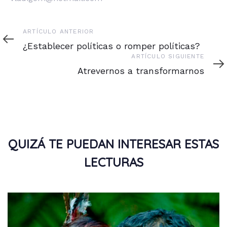
Artículo
ARTÍCULO ANTERIOR
anterior
¿Establecer políticas o romper políticas?
Artículo
ARTÍCULO SIGUIENTE
siguiente
Atrevernos a transformarnos
QUIZÁ TE PUEDAN INTERESAR ESTAS
LECTURAS