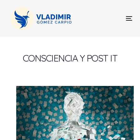
Skip
Skip
links
to
content
Tog
nav
Post
navigation
CONSCIENCIA Y POST IT